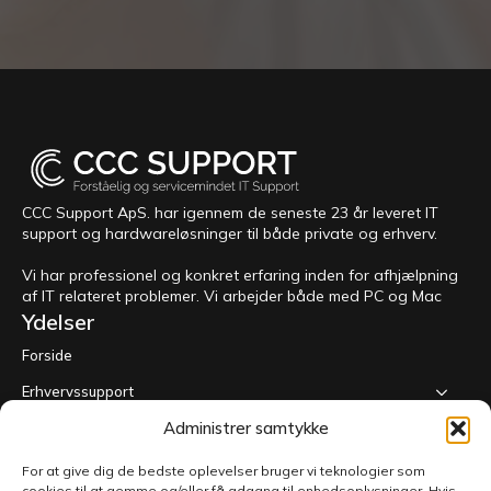
CCC Support ApS. har igennem de seneste 23 år leveret IT
support og hardwareløsninger til både private og erhverv.
Vi har professionel og konkret erfaring inden for afhjælpning
af IT relateret problemer. Vi arbejder både med PC og Mac
Ydelser
Forside
Erhvervssupport
Administrer samtykke
Support til private
Mac, Ipad & Iphone
For at give dig de bedste oplevelser bruger vi teknologier som
cookies til at gemme og/eller få adgang til enhedsoplysninger. Hvis